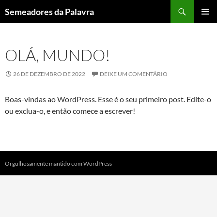
Pular
Pesquisar
Semeadores da Palavra
para
MENU
o
PRINCI
conteúdo
OLÁ, MUNDO!
26 DE DEZEMBRO DE 2022
DEIXE UM COMENTÁRIO
Boas-vindas ao WordPress. Esse é o seu primeiro post. Edite-o
ou exclua-o, e então comece a escrever!
Orgulhosamente mantido com WordPress